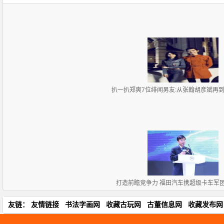
扒一扒郑爽7位绯闻男友:从张翰胡彦斌再
打造前瞻竞争力 福田汽车携超级卡车军
友链：
友情链接
书法字画网
收藏古玩网
古董信息网
收藏发布网