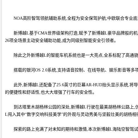
NOA高阶智驾领航辅助系统,全程为安全保驾护航;中欧联合专业底盘
新博越L基于CMA世界级架构打造,赋予了新博越L豪华品牌般的
26项全场景主动安全辅助功能,成为同级别智能安全引领者。
除此之外新博越L的智能车机系统也是一大亮点,全系标配了高通骁
搭载的银河OS 2.0系统,支持语音控制、在线导航、娱乐影音等
此外,新博越L还配备了25.6英寸的巨幕AR-HUD抬头显示系
的便捷性和舒适性,也大大增强了行车的安全性。
到达塔里木胡杨林公园的深处,新博越L行驶在最美胡杨林公路上,
L闯入其中“数字交响科技美学”的外观与灵动秀美与坚毅壮美的胡杨相
探索的路上充满了对未知的期待和激情,本次新博越L海陆空智驾