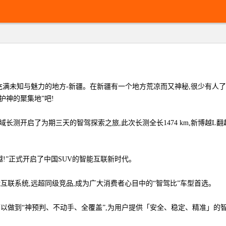
充满未知与魅力的地方-新疆。在新疆有一个地方荒凉而又神秘,很少有人了
护神的聚集地”吧!
验营@西域长测开启了为期三天的智驾探索之旅,此次长测全长1474 km,新
越!”正式开启了中国SUV的智能互联新时代。
互联系统,远超同级竞品,成为广大消费者心目中的“智驾比”车型首选。
正可以做到“神预判、不动手、全覆盖”,为用户提供「安全、稳定、精准」