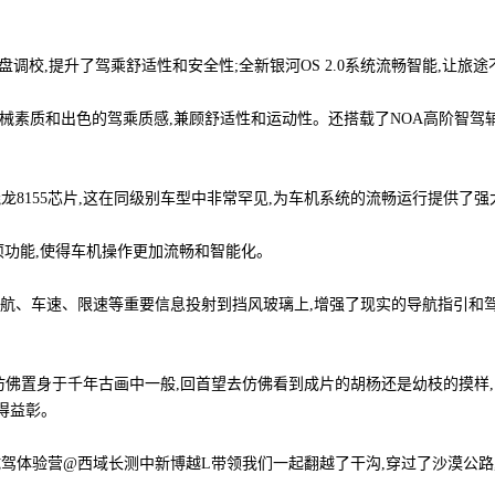
调校,提升了驾乘舒适性和安全性;全新银河OS 2.0系统流畅智能,让旅
机械素质和出色的驾乘质感,兼顾舒适性和运动性。还搭载了NOA高阶智驾
龙8155芯片,这在同级别车型中非常罕见,为车机系统的流畅运行提供了
多项功能,使得车机操作更加流畅和智能化。
统,将导航、车速、限速等重要信息投射到挡风玻璃上,增强了现实的导航指
仿佛置身于千年古画中一般,回首望去仿佛看到成片的胡杨还是幼枝的摸样
得益彰。
试驾体验营@西域长测中新博越L带领我们一起翻越了干沟,穿过了沙漠公路