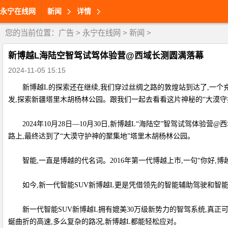
永宁在线网
新闻
详情
您的当前位置：
广告
>
永宁在线网
>
新闻
>
新博越L海陆空智驾试驾体验营@西域长测圆满落幕
2024-11-05 15:15
新博越L的探索还在继续,我们穿过丝绸之路的敦煌站到达了,一个
发,探索新疆塔里木胡杨林公园。跟我们一起去看看这片神秘的“大漠守
2024年10月28日—10月30日,新博越L“海陆空”智驾试驾体
路上,最终达到了“大漠守护神的聚集地”塔里木胡杨林公园。
智能,一直是博越的代名词。2016年第一代博越上市,一句“你好,博
如今,新一代智能SUV新博越L更是凭借领先的智能辅助驾驶和智能
新一代智能SUV新博越L拥有媲美30万级新势力的智驾系统,真
蜒曲折的高速,多么复杂的路况,新博越L都能轻松应对。