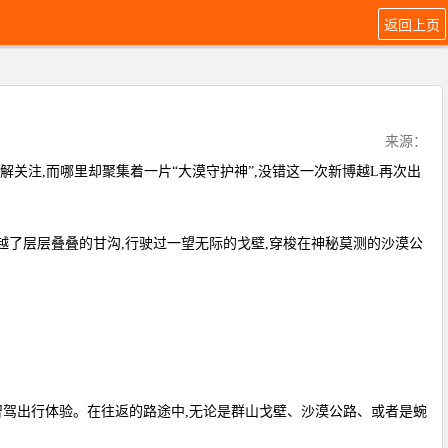
返回上页
来源：
解关注,而哪里却聚集着一片“大漠守护神”,没错这一次新博越L再次出
博越L翻越了层层叠叠的甘沟,行驶过一望无际的戈壁,穿梭在神秘莫测的沙漠公
的智驾出行体验。在往返的路途中,无论是群山戈壁、沙漠公路、或者是蜿