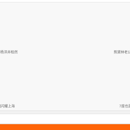
到杨洋井柏然
熊黛林老公
团闪耀上海
7座也