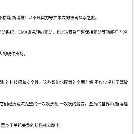
途不枯燥;新博越L 以不凡实力守护本次的智驾探索之旅。
辅助系统、EMA紧急转向辅助、ELKA紧急车道保持辅助等功能在内的
强大的硬件支持。
引和驾驶的科技感和安全性。这些智能化配置的全面升级,不仅仅提升了驾驶
,它们经历荒凉戈壁的一次次洗礼,一次次的蜕变。金黄的世界中,新博越
,置身于美轮美奂的胡杨林公路中。