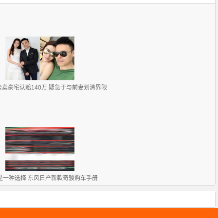
卖豪宅认赔140万 疑急于与前妻划清界限
是一种选择 东风日产新款奇骏购车手册