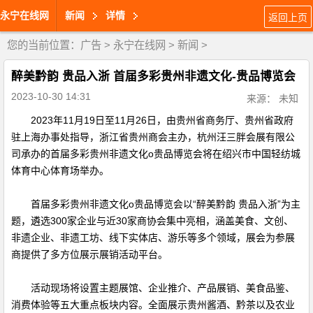
永宁在线网
新闻
详情
返回上页
您的当前位置：
广告
>
永宁在线网
>
新闻
>
醉美黔韵 贵品入浙 首届多彩贵州非遗文化-贵品博览会
2023-10-30 14:31
来源： 未知
2023年11月19日至11月26日，由贵州省商务厅、贵州省政府
驻上海办事处指导，浙江省贵州商会主办，杭州汪三胖会展有限公
司承办的首届多彩贵州非遗文化o贵品博览会将在绍兴市中国轻纺城
体育中心体育场举办。
首届多彩贵州非遗文化o贵品博览会以“醉美黔韵 贵品入浙”为主
题，遴选300家企业与近30家商协会集中亮相，涵盖美食、文创、
非遗企业、非遗工坊、线下实体店、游乐等多个领域，展会为参展
商提供了多方位展示展销活动平台。
活动现场将设置主题展馆、企业推介、产品展销、美食品鉴、
消费体验等五大重点板块内容。全面展示贵州酱酒、黔茶以及农业