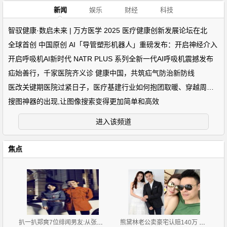
新闻
娱乐
财经
科技
智驭健康·数启未来 | 万方医学 2025 医疗健康创新发展论坛在北
全球首创 中国原创 AI「导管塑形机器人」重磅发布：开启神经介入
开启呼吸机AI新时代 NATR PLUS 系列全新一代AI呼吸机震撼发布
疝始善行，千家医院齐义诊 健康中国，共筑疝气防治新防线
医改关键期医院过紧日子，医疗基建行业如何抱团取暖、穿越周期？
搜图神器的出现,让图像搜索变得更加简单和高效
进入该频道
焦点
扒一扒郑爽7位绯闻男友:从张翰胡彦斌再到杨洋井柏然
熊黛林老公卖豪宅认赔140万 疑急于与前妻划清界限