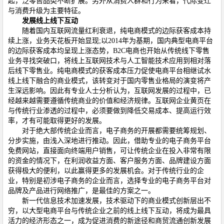
起，泛零售品类不断扩展。另外从消费人群和行为来看，代际变迁
与消费升级为主要特征。
发展线上线下互动
随着国内互联网流量红利衰退，纯电商模式的边际获客成本持
续上涨，业务天花板开始显现;以2014年为基期，国内典型电商平台
的边际获客成本均呈现上涨态势，B2C电商也开始从传统线下零售
业务寻找突破口，将线上互联网技术与人工智能技术应用到相对落
后线下零售业。纯电商模式的获客成本压力促使电商平台相继试水
线上线下融合的商业模式，该转变对于国内零售业格局的演变将产
生深远影响。因此有专业人士分析认为，互联网发展的过程中，已
经越来越需要遵循传统商业的价值和经济规律。互联网企业黄页在
与传统行业渗透的过程中，必须要做到降低交易成本、提高运行效
率，才有可能取得更好的发展。
对于绝大部传统企业而言，电子商务的开展都需要统筹规划、
分步实施，由浅入深地进行推动。因此，借助专业的电子商务平台
免费网站，直接面向终端用户销售，可让传统企业在投入非常有限
的资金的情况下，在利润收益方面、客户服务方面、品牌建设方面
获得极大的便利，以此赢得更多的发展机会。对于传统行业的企
业，特别是初涉电子商务的企业而言，选择专业的电子商务平台对
品牌及产品进行网络推广，是最佳的方案之一。
新一代信息技术加速发展，技术驱动下的商业模式创新层出不
穷，以大型电商平台与传统企业之前的线上线下互动，将成为最具
活力的经济形态之一，成为促进消费的新途径和商贸流通创新发展