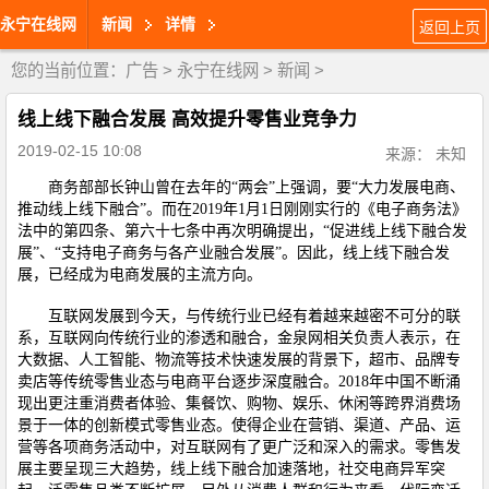
永宁在线网
新闻
详情
返回上页
您的当前位置：
广告
>
永宁在线网
>
新闻
>
线上线下融合发展 高效提升零售业竞争力
2019-02-15 10:08
来源： 未知
商务部部长钟山曾在去年的“两会”上强调，要“大力发展电商、
推动线上线下融合”。而在2019年1月1日刚刚实行的《电子商务法》
法中的第四条、第六十七条中再次明确提出，“促进线上线下融合发
展”、“支持电子商务与各产业融合发展”。因此，线上线下融合发
展，已经成为电商发展的主流方向。
互联网发展到今天，与传统行业已经有着越来越密不可分的联
系，互联网向传统行业的渗透和融合，金泉网相关负责人表示，在
大数据、人工智能、物流等技术快速发展的背景下，超市、品牌专
卖店等传统零售业态与电商平台逐步深度融合。2018年中国不断涌
现出更注重消费者体验、集餐饮、购物、娱乐、休闲等跨界消费场
景于一体的创新模式零售业态。使得企业在营销、渠道、产品、运
营等各项商务活动中，对互联网有了更广泛和深入的需求。零售发
展主要呈现三大趋势，线上线下融合加速落地，社交电商异军突