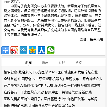
有前途的”。
中国电子商务研究中心主任曹磊认为，新零售对于传统零售来
说充满机遇，但关键在于运用好技术打通数据，切实改善消费者的
购物体验。未来零售业三个赋能的核心是物流 、体验和商品。在走
向无界零售的道路上，未来或将演化出更多新的业态，但都会基本
围绕 “成本、效率、体验”持续优化。报告预测，线上线下融合、社
交电商、以及泛零售品类延伸扩充将成为未来国内网络零售乃至整
个零售市场的重要增长点。
责编：乐乐小编
新闻
娱乐
财经
科技
智驭健康·数启未来 | 万方医学 2025 医疗健康创新发展论坛在北
全球首创 中国原创 AI「导管塑形机器人」重磅发布：开启神经介入
开启呼吸机AI新时代 NATR PLUS 系列全新一代AI呼吸机震撼发布
疝始善行，千家医院齐义诊 健康中国，共筑疝气防治新防线
医改关键期医院过紧日子，医疗基建行业如何抱团取暖、穿越周期？
搜图神器的出现,让图像搜索变得更加简单和高效