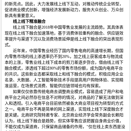
的新亮点。因此，大力发展线上线下互动，对推动传统企业转型，
促进商业模式创新，增强经济发展新动力，服务大众创业、万众创
新具有重要意义。
线上线下精准融合
线上线下融合是2018年中国零售业发展的主流趋势。其具体表
现在线上线下融合加速落地，基于消费体验重构的融合、供应链效
率提升与渠道下沉以及消费场景延伸是线上线下融合的突出表现形
式。
近年来，中国零售业经历了国内零售电商的高速增长期，但国
内零售市场的线上渗透率仍不到20%，加之线上获客成本与物流成
本的上涨，零售业线上线下成本的剪刀差逐步弥合，借由线上线下
融合模式，渗透线下超过80%的零售市场份额，成为国内电商平台
的共识。这些新业态都采取线上和线下融合的模式，积极应用企业
名录、大数据、人工智能等新技术手段提高用户购物体验、实现精
准运营，在场景式消费、智能供应链领域也均有探索。
如果仅仅依靠传统电商去调整商业模式，容易造成了用户和电
商平台之间必然存在信息不对称的情况，对商品的了解无法做到深
入和透彻。引入电商平台目前依然被各大商业项目视为转型的方式
之一。电商平台不再是简单的网上渠道，实现线上线下深度融合才
是关键。北商研究院特邀专家、北京商业经济学会常务副会长赖阳
认为，线上线下融合是趋势，但实体零售应该把握自身商业价值，
不能仅成为渠道商，只保留商品储备的作用，“仅在线上卖东西是没