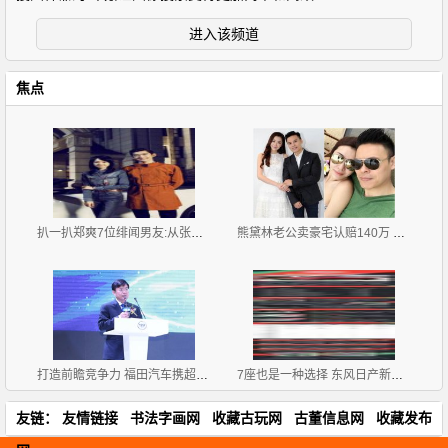
进入该频道
焦点
扒一扒郑爽7位绯闻男友:从张翰胡彦斌再到杨洋井柏然
熊黛林老公卖豪宅认赔140万 疑急于与前妻划清界限
打造前瞻竞争力 福田汽车携超级卡车军团闪耀上海
7座也是一种选择 东风日产新款奇骏购车手册
友链：
友情链接
书法字画网
收藏古玩网
古董信息网
收藏发布