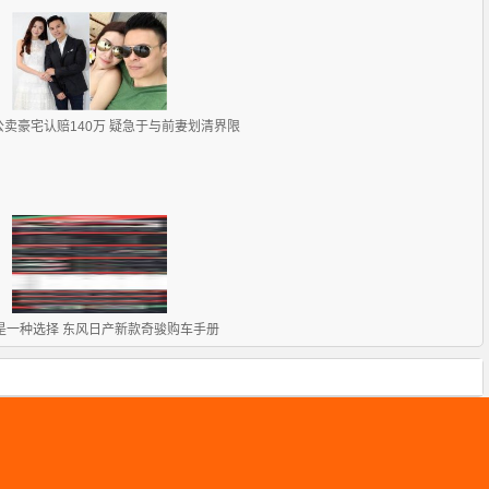
卖豪宅认赔140万 疑急于与前妻划清界限
是一种选择 东风日产新款奇骏购车手册