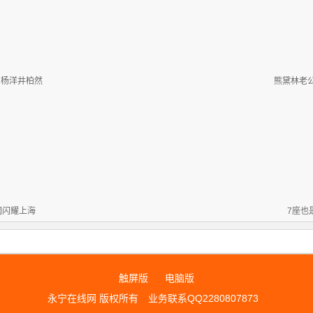
到杨洋井柏然
熊黛林老公
团闪耀上海
7座也
触屏版
电脑版
永宁在线网 版权所有
业务联系QQ2280807873