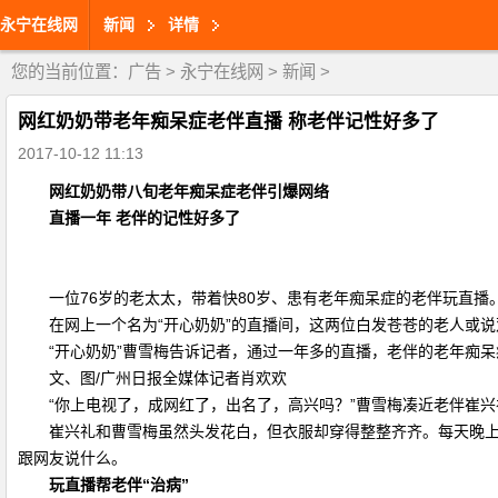
永宁在线网
新闻
详情
您的当前位置：
广告
>
永宁在线网
>
新闻
>
网红奶奶带老年痴呆症老伴直播 称老伴记性好多了
2017-10-12 11:13
网红奶奶带八旬老年痴呆症老伴引爆网络
直播一年 老伴的记性好多了
一位76岁的老太太，带着快80岁、患有老年痴呆症的老伴玩直播。近
在网上一个名为“开心奶奶”的直播间，这两位白发苍苍的老人或说
“开心奶奶”曹雪梅告诉记者，通过一年多的直播，老伴的老年痴呆症
文、图/广州日报全媒体记者肖欢欢
“你上电视了，成网红了，出名了，高兴吗？”曹雪梅凑近老伴崔兴礼
崔兴礼和曹雪梅虽然头发花白，但衣服却穿得整整齐齐。每天晚上8
跟网友说什么。
玩直播帮老伴“治病”