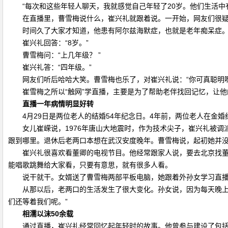
“每次和这些年轻人聊天，我就感觉自己年轻了20岁。他们生活中
在直播里，曹雪梅说什么，崔兴礼就跟着说。一开始，网友们很疑
时间久了大家才知道，他患有阿尔兹海默症，也就是老年痴呆症。有
崔兴礼回答：“8岁。”
曹雪梅问：“上几年级？ ”
崔兴礼答：“四年级。”
网友们听后哈哈大笑。曹雪梅也乐了，对崔兴礼说：“你可真聪明啊
崔雪梅之所以“触网”学直播，主要是为了帮助老伴找回记忆，让他的
直播一年病情明显好转
4月29日是两位老人的结婚54年纪念日。4年前，两位老人在金婚纪
女儿崔嵘说，1976年唐山大地震时，作为技术尖子，崔兴礼被调
跟到哪里。退休后老两口本想在武汉安度晚年。曹雪梅说，起初她并
崔兴礼很喜欢看董卿的电视节目。他经常跟家人说，要去北京找董卿
能唱歌跳舞给大家看，只要有意思，就有很多人看。
说干就干。女婿送了曹雪梅两部平板电脑，她跟着外孙女学习直播，
从那以后，老两口的生活发生了很大变化。孙女说，因为每天晚上都
们还等着我们呢。”
相濡以沫50余载
通过直播，崔兴礼经常回忆起年轻时的故事。他曾参与建设了包括南