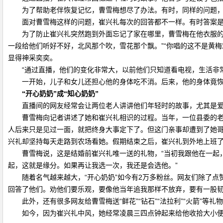
为了帮助老伴恢复记忆，曹雪梅想尽了办法。有时，同样的问题，她
面对曹雪梅这样的问题，崔兴礼每次的回答都不一样。有时答案是“8岁”
为了防止崔兴礼突然跑到外面忘记了家在哪里，曹雪梅在他衣服的口
一段给他们听好不好，北风那个吹，雪花那个飘。”“你唱的这不是黄梅
显得神采奕奕。
“通过直播，他们的变化非常大，以前他们只知道看电视，生活非常
一开始，儿子和女儿还担心他的身体吃不消。后来，他的身体竟恢
“开心奶奶”成“知心奶奶”
直播间的网友经常会让两位老人讲讲他们年轻时的故事，尤其是爱
曹雪梅向记者讲述了她和崔兴礼相识的过程。当年，一位县委的老大
人后来只是见过一面，就把终身大事定下了。但这门亲事却遭到了她哥
兴礼却坚持每天走路到农场看她。假期结束之后，崔兴礼到外地上班
曹雪梅说，这是结婚前崔兴礼唯一送的礼物，“当初我跟他在一起，
起，这就是缘分。如果再让我选一次，我还是会选他。”
随着名气越来越大，“开心奶奶”如今有2万多粉丝。网友们除了点
回答了他们。劝他们要乐观，要像他当年追我那样不放弃，要有一股韧
此外，还有很多网友给曹雪梅送“鲜花”“钻石”“法拉利”“火箭”等
如今，因为崔兴礼中风，她经常凌晨三四点钟起来给他收拾大小便，尽