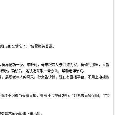
就没那么健忘了。”曹雪梅笑着说。
大桥局记功一次。年轻时，母亲跟着父亲四海为家，桥修到哪里，人就
越糟糕。确诊后，她决定采取一些办法，帮助老伴治病。
舞，展现老年人的风采。孙女告诉她，现在有直播平台，不用上电视也
假装不记得当天有直播，爷爷还会提醒奶奶，“赶紧去直播间啊，宝宝
至滔滔不绝地能讲上半小时。