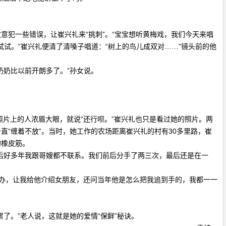
犯一些错误，让崔兴礼来“挑刺”。“宝宝想听黄梅戏，我们今天来唱
试试。”崔兴礼便清了清嗓子唱道：“树上的鸟儿成双对……”镜头前的他
奶比以前开朗多了。”孙女说。
片上的人浓眉大眼，就说“还行呗。”崔兴礼也只是看过她的照片。两
“缠着不放”。当时，她工作的农场距离崔兴礼的村有30多里路，崔
的橡皮筋。
后好多年我跟哥嫂都不联系。我们前后分手了两三次，最后还是在一
办，让我给他介绍女朋友，还问当年他是怎么把我追到手的，我都一一
。”老人说，这就是她的爱情“保鲜”秘诀。