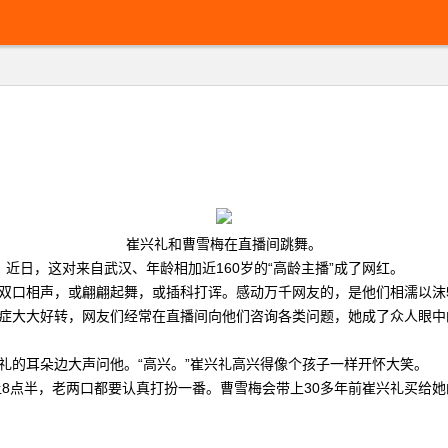
崔兴礼和曹雪梅在直播间跳舞。
日，这对来自武汉、年龄相加近160岁的“高龄主播”成了网红。
双口相声，或翩翩起舞，或插科打诨。感动万千网友的，是他们相濡以沫
大大好转，网友们经常在直播间向他们咨询各类问题，她成了众人眼中的
的耳朵边大声问他。“高兴。”崔兴礼高兴得像个孩子一样开怀大笑。
点半，老两口都要认真打扮一番。曹雪梅会带上30多年前崔兴礼买给她