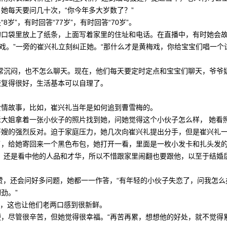
每天要问几十次，“你今年多大岁数了？”
，有时回答“77岁”，有时回答“70岁”。
袋里放上了纸条，上面写着家里的住址和电话。在直播中，有时她会故意
戏。”一旁的崔兴礼立刻纠正她。“那什么才是黄梅戏，你给宝宝们唱一个
沉闷，也不怎么聊天。现在，他们每天要定时定点和宝宝们聊天，爷爷奶
复得很好，生活基本可以自理了。
情故事，比如，崔兴礼当年是如何追到曹雪梅的。
姐拿着一张小伙子的照片找到她，问她觉得这个小伙子怎么样， 她看照
嫂的强烈反对。迫于家庭压力，她几次向崔兴礼提出分手，但是崔兴礼一直
了，给她寄回来一个黑色布包，她打开一看，里面是一枚小发卡和扎头发
还是看中他的人品和才华，所以不惜跟家里闹翻也要跟他，以至于结婚
赞，还会问好多问题，她都一一作答，“有年轻的小伙子失恋了，问我怎么
劲。”
礼物，这也让他们老两口感到很新鲜。
管很辛苦，但她觉得很幸福。“再苦再累，想想他的好处，就不觉得累了