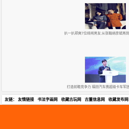
扒一扒郑爽7位绯闻男友:从张翰胡彦斌再
打造前瞻竞争力 福田汽车携超级卡车军
友链：
友情链接
书法字画网
收藏古玩网
古董信息网
收藏发布网