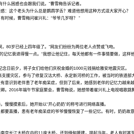
有什么困惑也会跟我们说。”曹雪梅告诉记者。
惑：这个老头为什么总是鹦鹉学舌？难道他想用这种方式逗大家开心？
时候，曹雪梅问崔兴礼：“爷爷几岁呀？ ”
，80岁已经上四年级了。”网友们纷纷为两位老人点赞或飞吻。
记忆衰退得慢一点。“我想让他记住，每天他都有一件事情要做，这样他
念日前夕，将子女们给他们庆祝金婚的1000元钱捐给雅安地震灾区。
派支援灾区，参与了修复汉沽大桥、永定新河桥的工作，被当时的铁道部
没有意识到老伴患了老年痴呆症，但到了后来，她感到老伴的记忆力越来
。2016年端午节家庭聚会，曹雪梅说，她想带着崔兴礼上电视唱歌跳
慢慢摸索后，她开始以“开心奶奶”的称号进行网络直播。
要直播，患有老年痴呆症的爷爷慢慢恢复了一些记忆。有时，奶奶故意
京长江大桥在内的11座大桥，还到缅甸援建，提起当年，老人有时甚